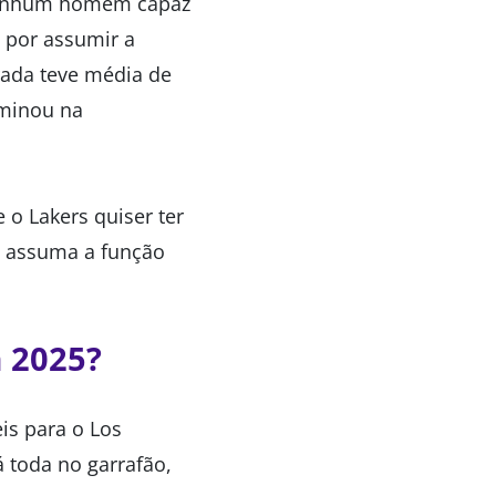
 nenhum homem capaz
l por assumir a
rada teve média de
lminou na
 o Lakers quiser ter
e assuma a função
 2025?
is para o Los
 toda no garrafão,