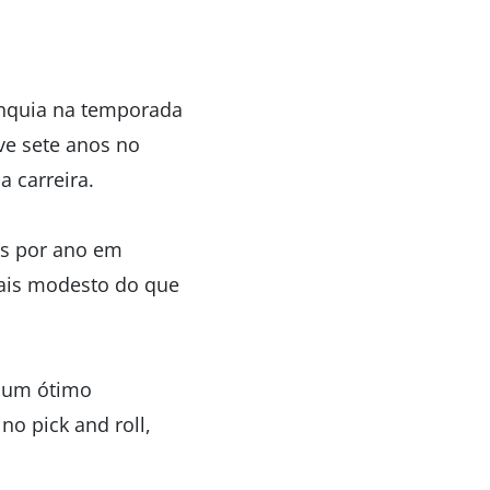
anquia na temporada
ve sete anos no
a carreira.
ões por ano em
mais modesto do que
m um ótimo
no pick and roll,