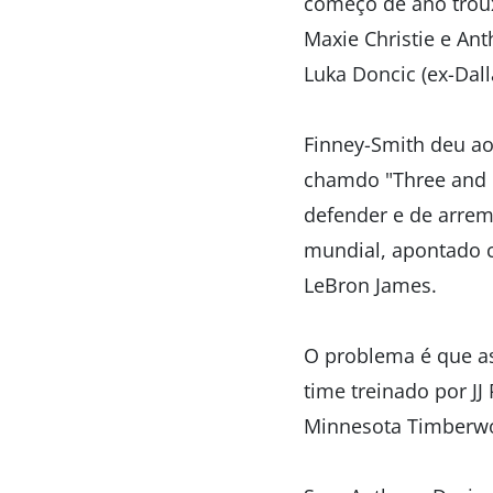
começo de ano trouxe
Maxie Christie e An
Luka Doncic (ex-Dal
Finney-Smith deu ao
chamdo "Three and D
defender e de arrem
mundial, apontado 
LeBron James.
O problema é que a
time treinado por JJ
Minnesota Timberwo