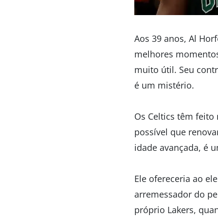
Aos 39 anos, Al Hor
melhores momentos 
muito útil. Seu con
é um mistério.
Os Celtics têm feito
possível que renovar
idade avançada, é u
Ele ofereceria ao e
arremessador do per
próprio Lakers, qua