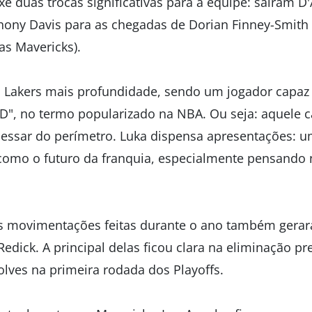
 duas trocas significativas para a equipe: saíram D'
thony Davis para as chegadas de Dorian Finney-Smith 
las Mavericks).
 Lakers mais profundidade, sendo um jogador capaz
", no termo popularizado na NBA. Ou seja: aquele c
essar do perímetro. Luka dispensa apresentações: u
como o futuro da franquia, especialmente pensando 
s movimentações feitas durante o ano também gerara
 Redick. A principal delas ficou clara na eliminação p
lves na primeira rodada dos Playoffs.