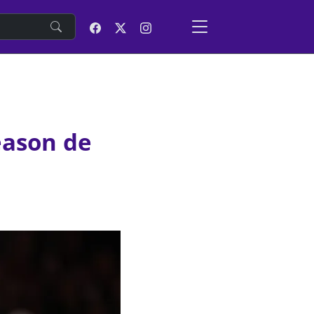
e
eason de