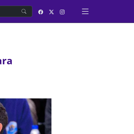
e
ara