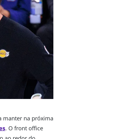
ra manter na próxima
es
. O front office
o ao redor do