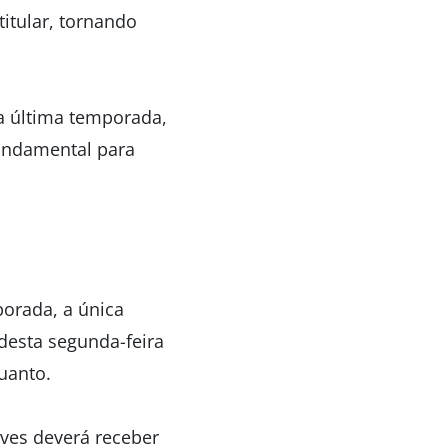
itular, tornando
a última temporada,
undamental para
orada, a única
 desta segunda-feira
uanto.
aves deverá receber