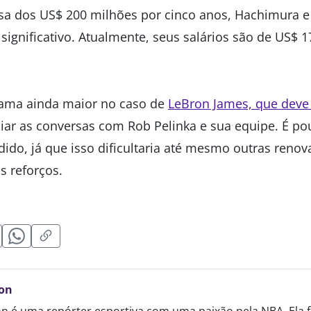
sa dos US$ 200 milhões por cinco anos, Hachimura e
ignificativo. Atualmente, seus salários são de US$ 1
rama ainda maior no caso de
LeBron James, que deve
iar as conversas com Rob Pelinka e sua equipe. É po
ido, já que isso dificultaria até mesmo outras renov
s reforços.
on
n é uma repórter esportiva com uma paixão pela NBA. Ela f