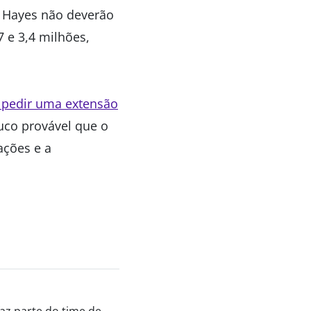
 Hayes não deverão
7 e 3,4 milhões,
 pedir uma extensão
uco provável que o
ações e a
az parte do time de