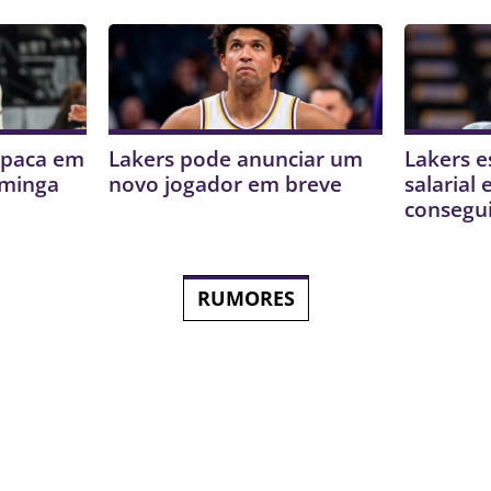
mpaca em
Lakers pode anunciar um
Lakers e
uminga
novo jogador em breve
salarial
consegui
RUMORES