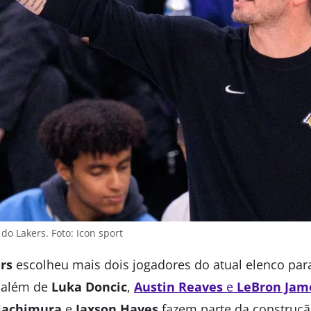
do Lakers. Foto: Icon sport
rs
escolheu mais dois jogadores do atual elenco pa
, além de
Luka Doncic
,
Austin Reaves
e
LeBron Jam
Hachimura
e
Jaxson Hayes
fazem parte da construçã