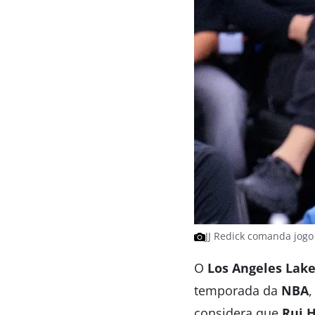
JJ Redick comanda jogo 
O
Los Angeles Lake
temporada da
NBA
considera que
Rui 