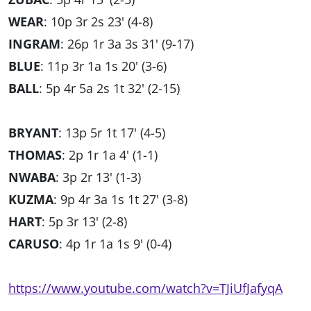
WEAR
: 10p 3r 2s 23' (4-8)
INGRAM
: 26p 1r 3a 3s 31' (9-17)
BLUE
: 11p 3r 1a 1s 20' (3-6)
BALL
: 5p 4r 5a 2s 1t 32' (2-15)
BRYANT
: 13p 5r 1t 17' (4-5)
THOMAS
: 2p 1r 1a 4' (1-1)
NWABA
: 3p 2r 13' (1-3)
KUZMA
: 9p 4r 3a 1s 1t 27' (3-8)
HART
: 5p 3r 13' (2-8)
CARUSO
: 4p 1r 1a 1s 9' (0-4)
https://www.youtube.com/watch?v=TJiUfJafyqA