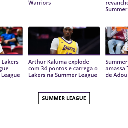
Warriors
revanche
Summer
! Lakers
Arthur Kaluma explode
Summer 
egue
com 34 pontos e carrega o
amassa 
 League
Lakers na Summer League
de Adou
SUMMER LEAGUE