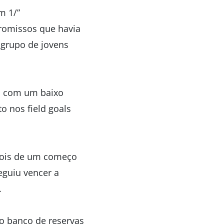
m 1/”
romissos que havia
o grupo de jovens
e, com um baixo
 nos field goals
epois de um começo
eguiu vencer a
.
o banco de reservas