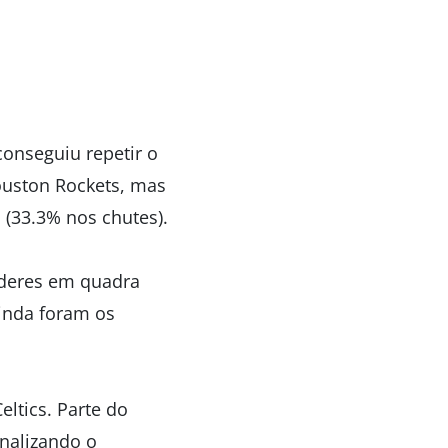
.
conseguiu repetir o
ouston Rockets, mas
 (33.3% nos chutes).
íderes em quadra
inda foram os
ltics. Parte do
nalizando o