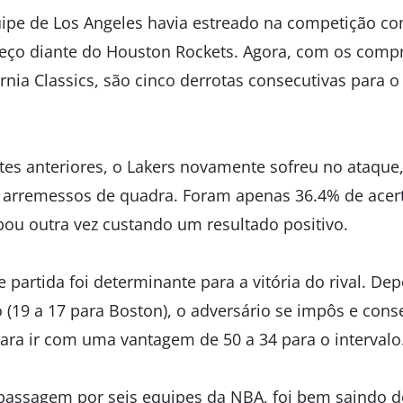
quipe de Los Angeles havia estreado na competição co
peço diante do Houston Rockets. Agora, com os comp
ornia Classics, são cinco derrotas consecutivas para 
es anteriores, o Lakers novamente sofreu no ataqu
arremessos de quadra. Foram apenas 36.4% de acerto
bou outra vez custando um resultado positivo.
 partida foi determinante para a vitória do rival. D
 (19 a 17 para Boston), o adversário se impôs e cons
para ir com uma vantagem de 50 a 34 para o intervalo
assagem por seis equipes da NBA, foi bem saindo d