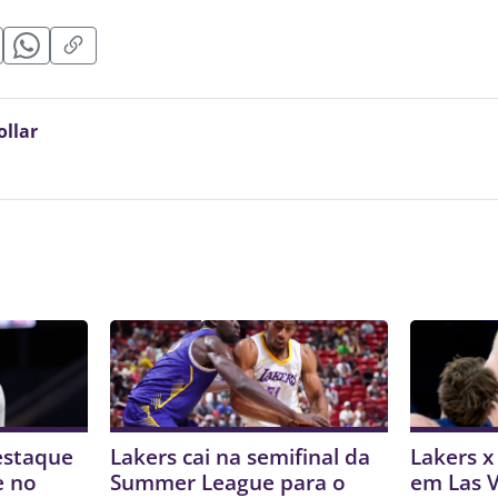
ollar
estaque
Lakers cai na semifinal da
Lakers x
e no
Summer League para o
em Las V