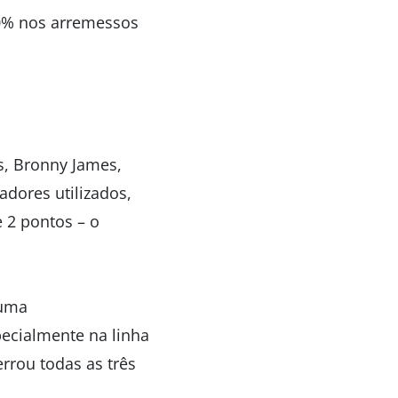
70% nos arremessos
s, Bronny James,
adores utilizados,
 2 pontos – o
 uma
pecialmente na linha
errou todas as três