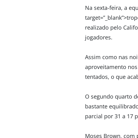
Na sexta-feira, a e
target=”_blank”>tro
realizado pelo Calif
jogadores.
Assim como nas noit
aproveitamento nos 
tentados, o que aca
O segundo quarto de
bastante equilibrado
parcial por 31 a 17 
Moses Brown, com p