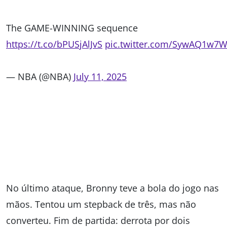
The GAME-WINNING sequence
https://t.co/bPUSjAlJvS
pic.twitter.com/SywAQ1w7
— NBA (@NBA)
July 11, 2025
No último ataque, Bronny teve a bola do jogo nas
mãos. Tentou um stepback de três, mas não
converteu. Fim de partida: derrota por dois