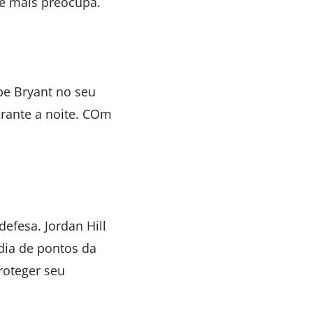
ue mais preocupa.
be Bryant no seu
urante a noite. COm
efesa. Jordan Hill
dia de pontos da
roteger seu