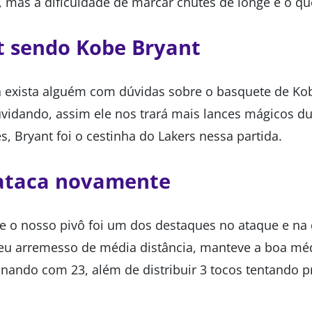
 mas a dificuldade de marcar chutes de longe é o q
t sendo Kobe Bryant
a exista alguém com dúvidas sobre o basquete de Ko
uvidando, assim ele nos trará mais lances mágicos d
s, Bryant foi o cestinha do Lakers nessa partida.
 ataca novamente
e o nosso pivô foi um dos destaques no ataque e na d
eu arremesso de média distância, manteve a boa mé
inando com 23, além de distribuir 3 tocos tentando p