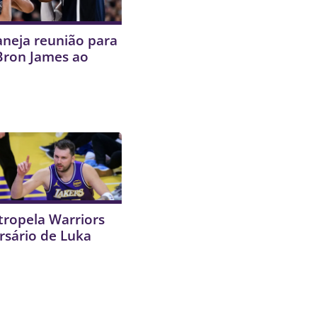
aneja reunião para
Bron James ao
s
tropela Warriors
rsário de Luka