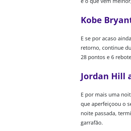
é o que vem melhor,
Kobe Bryan
E se por acaso aind
retorno, continue d
28 pontos e 6 rebote
Jordan Hill
E por mais uma noit
que aperfeiçoou o s
noite passada, term
garrafão.