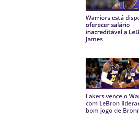
Warriors está disp
oferecer salário
inacreditável a Le
James
Lakers vence o War
com LeBron lidera
bom jogo de Bron