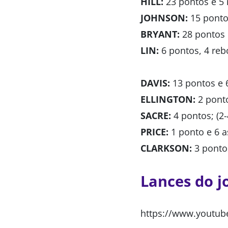
HILL:
23 pontos e 5 
JOHNSON:
15 pontos
BRYANT:
28 pontos e
LIN:
6 pontos, 4 rebo
DAVIS:
13 pontos e 6
ELLINGTON:
2 ponto
SACRE:
4 pontos; (2-
PRICE:
1 ponto e 6 as
CLARKSON:
3 pontos
Lances do j
https://www.youtub