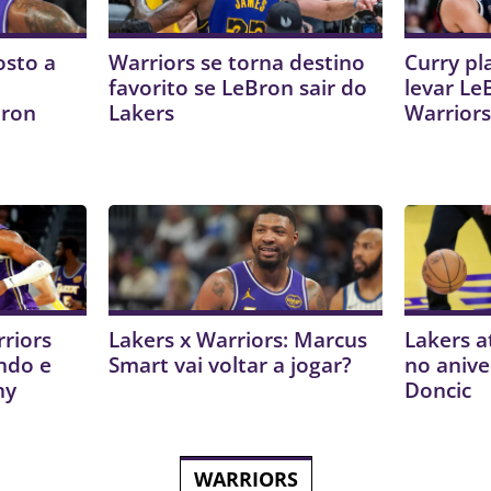
osto a
Warriors se torna destino
Curry pl
favorito se LeBron sair do
levar Le
Bron
Lakers
Warrior
riors
Lakers x Warriors: Marcus
Lakers a
ndo e
Smart vai voltar a jogar?
no anive
ny
Doncic
WARRIORS