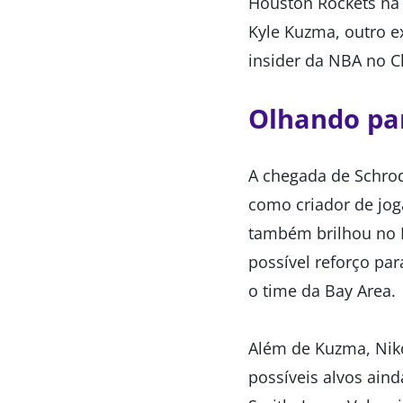
Houston Rockets na
Kyle Kuzma, outro e
insider da NBA no C
Olhando par
A chegada de Schro
como criador de jog
também brilhou no L
possível reforço pa
o time da Bay Area.
Além de Kuzma, Niko
possíveis alvos ain