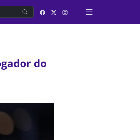
e
ogador do