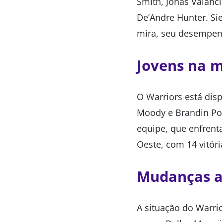
Smith, Jonas Valanc
De’Andre Hunter. S
mira, seu desempenh
Jovens na 
O Warriors está di
Moody e Brandin Podz
equipe, que enfren
Oeste, com 14 vitóri
Mudanças a
A situação do Warri