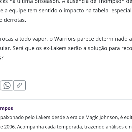
icks na última offseason. A ausência de Thompson d
, e a equipe tem sentido o impacto na tabela, especi
e derrotas.
ocas a todo vapor, o Warriors parece determinado a 
ular. Será que os ex-Lakers serão a solução para rec
s?
ampos
paixonado pelo Lakers desde a era de Magic Johnson, é edi
de 2006. Acompanha cada temporada, trazendo análises e no