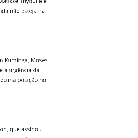
Matisse Thybulle e
da não esteja na
an Kuminga, Moses
e a urgência da
décima posição no
son, que assinou