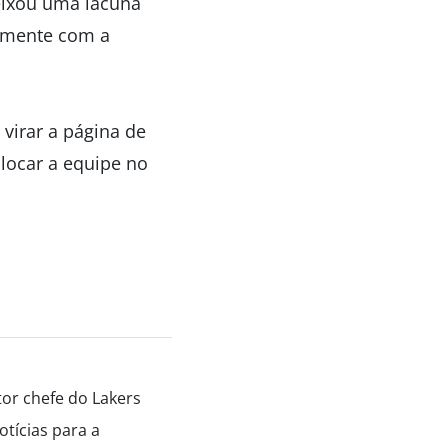
eixou uma lacuna
almente com a
virar a página de
olocar a equipe no
tor chefe do Lakers
tícias para a