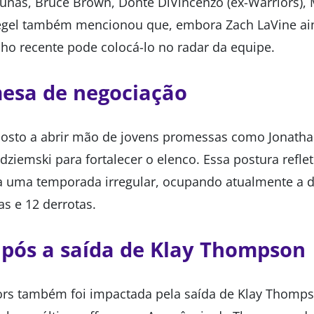
iunas, Bruce Brown, Donte DiVincenzo (ex-Warriors), 
iegel também mencionou que, embora Zach LaVine ain
o recente pode colocá-lo no radar da equipe.
mesa de negociação
sposto a abrir mão de jovens promessas como Jonath
iemski para fortalecer o elenco. Essa postura reflet
ta uma temporada irregular, ocupando atualmente a 
as e 12 derrotas.
pós a saída de Klay Thompson
ors também foi impactada pela saída de Klay Thomp