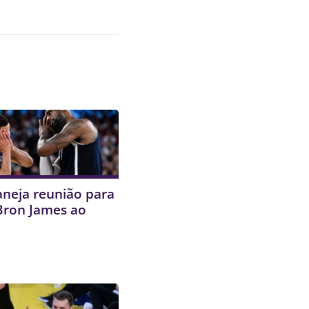
aneja reunião para
Bron James ao
s