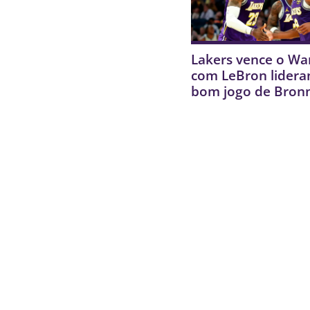
Lakers vence o War
com LeBron lidera
bom jogo de Bron