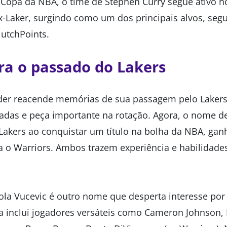
 Copa da NBA, o time de Stephen Curry segue ativo 
x-Laker, surgindo como um dos principais alvos, segu
lutchPoints.
a o passado do Lakers
der reacende memórias de sua passagem pelo Lakers
adas e peça importante na rotação. Agora, o nome d
akers ao conquistar um título na bolha da NBA, gan
ra o Warriors. Ambos trazem experiência e habilidad
la Vucevic é outro nome que desperta interesse por lá
da inclui jogadores versáteis como Cameron Johnson, 