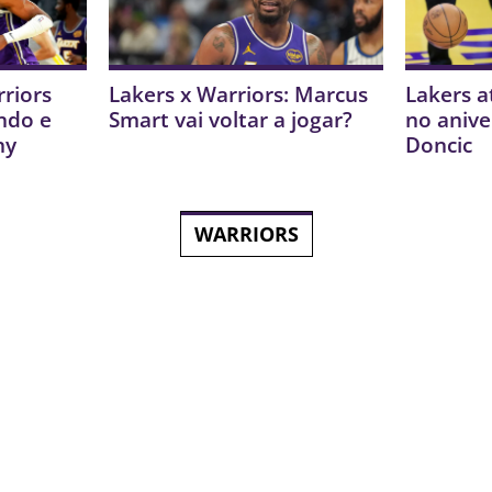
riors
Lakers x Warriors: Marcus
Lakers a
ndo e
Smart vai voltar a jogar?
no anive
ny
Doncic
WARRIORS