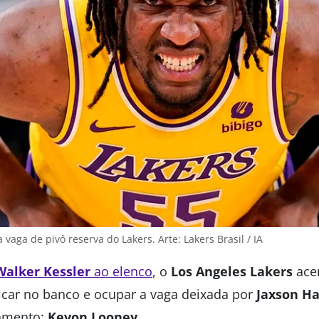
aga de pivô reserva do Lakers. Arte: Lakers Brasil / IA
Walker Kessler
ao elenco
, o
Los Angeles Lakers
ace
icar no banco e ocupar a vaga deixada por
Jaxson H
amento:
Kevon Looney
.