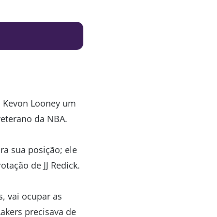
om Kevon Looney um
veterano da NBA.
a sua posição; ele
otação de JJ Redick.
, vai ocupar as
akers precisava de