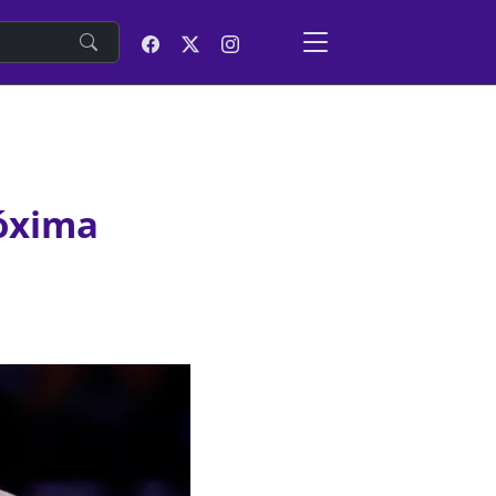
e
róxima