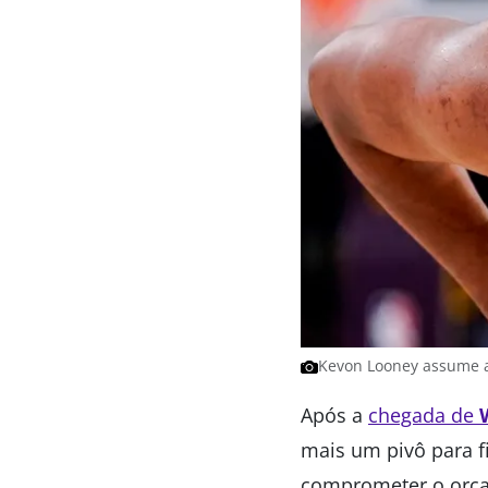
Kevon Looney assume a v
Após a
chegada de
mais um pivô para f
comprometer o orç