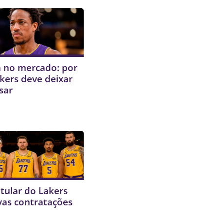
 no mercado: por
kers deve deixar
sar
itular do Lakers
vas contratações