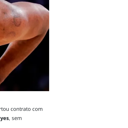
rtou contrato com
ayes
, sem