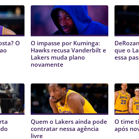
osta? O
O impasse por Kuminga:
DeRozan
 ao
Hawks recusa Vanderbilt e
que o La
Lakers muda plano
essa pas
novamente
rta
Quem o Lakers ainda pode
O time t
 do
contratar nessa agência
após no
livre