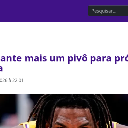
Search the websit
rante mais um pivô para p
a
2026 à 22:01