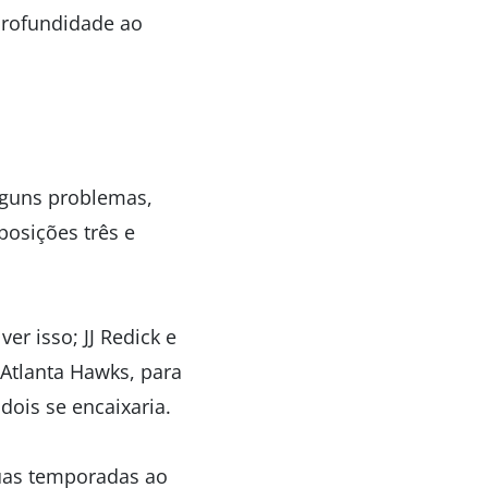
profundidade ao
alguns problemas,
posições três e
er isso; JJ Redick e
Atlanta Hawks, para
ois se encaixaria.
duas temporadas ao