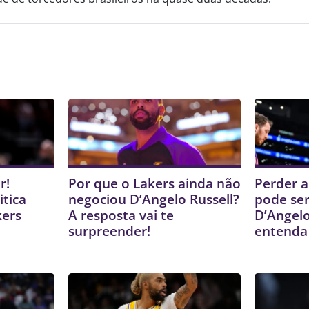
r!
Por que o Lakers ainda não
Perder a
itica
negociou D’Angelo Russell?
pode ser
kers
A resposta vai te
D’Angelo
surpreender!
entenda