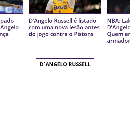
upado
D’Angelo Russell é listado
NBA: La
’Angelo
com uma nova lesão antes
D’Angelo
nça
do jogo contra o Pistons
Quem en
armador
D´ANGELO RUSSELL