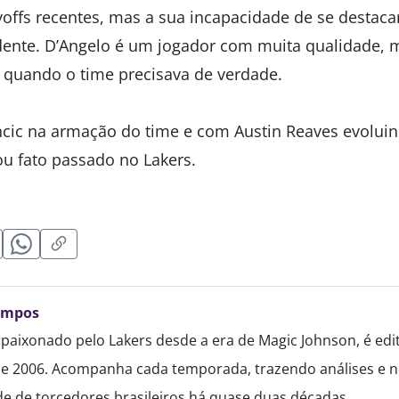
yoffs recentes, mas a sua incapacidade de se destaca
dente. D’Angelo é um jogador com muita qualidade,
 quando o time precisava de verdade.
ic na armação do time e com Austin Reaves evoluin
ou fato passado no Lakers.
ampos
paixonado pelo Lakers desde a era de Magic Johnson, é edi
de 2006. Acompanha cada temporada, trazendo análises e no
 de torcedores brasileiros há quase duas décadas.