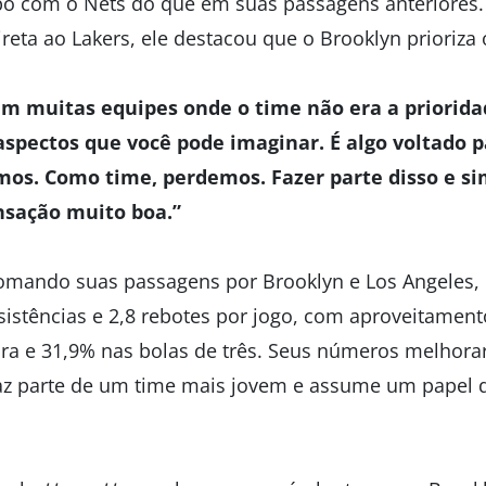
po com o Nets do que em suas passagens anteriores
eta ao Lakers, ele destacou que o Brooklyn prioriza o
 em muitas equipes onde o time não era a prioridad
aspectos que você pode imaginar. É algo voltado pa
os. Como time, perdemos. Fazer parte disso e 
nsação muito boa.”
omando suas passagens por Brooklyn e Los Angeles, 
ssistências e 2,8 rebotes por jogo, com aproveitamen
ra e 31,9% nas bolas de três. Seus números melhor
faz parte de um time mais jovem e assume um papel 