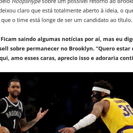
 pelo
HoopsHype
sobre um possível retorno ao Brook
deixou claro que está totalmente aberto à ideia, o q
que o time está longe de ser um candidato ao título.
 Ficam saindo algumas notícias por aí, mas eu dig
ssell sobre permanecer no Brooklyn. “Quero estar
qui, amo esses caras, aprecio isso e adoraria cont