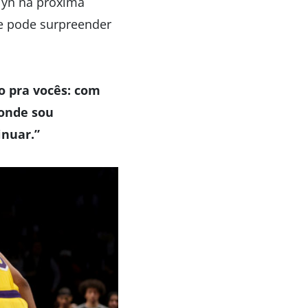
lyn na próxima
ue pode surpreender
o pra vocês: com
 onde sou
inuar.”