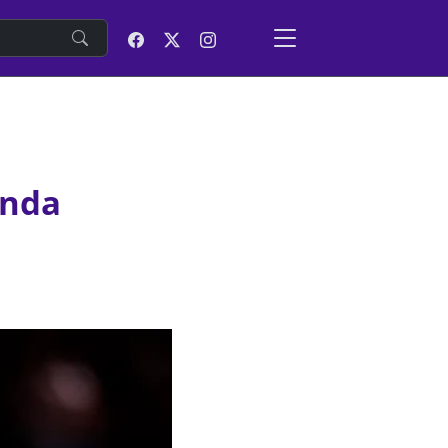
e
anda