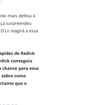
.
ndo mais defesa à
ança surpreendeu
D'Lo reagirá a essa
apidez de Redick
edick conseguiu
a chance para essa
s sobre como
ortante que o