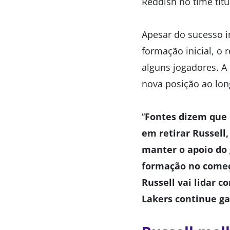
Reddish no time titu
Apesar do sucesso i
formação inicial, o
alguns jogadores. A
nova posição ao lo
“
Fontes dizem que 
em retirar Russel
manter o apoio do
formação no começ
Russell vai lidar 
Lakers continue g