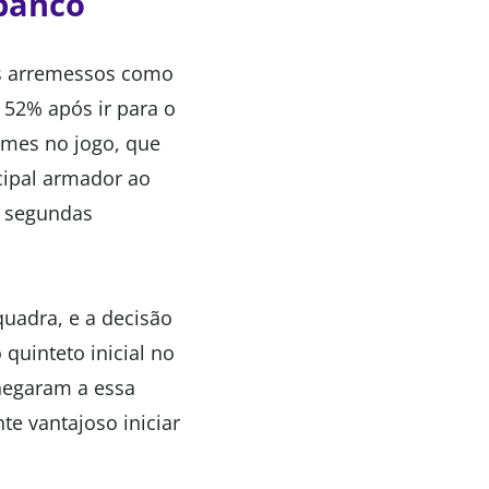
 banco
os arremessos como
 52% após ir para o
ames no jogo, que
cipal armador ao
s segundas
quadra, e a decisão
 quinteto inicial no
hegaram a essa
e vantajoso iniciar