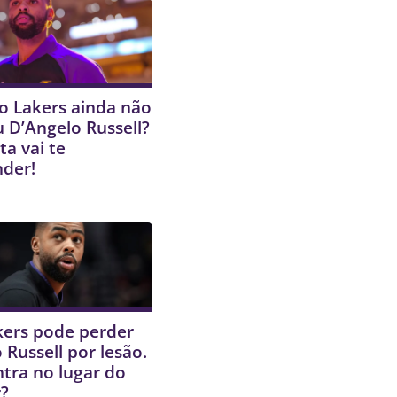
o Lakers ainda não
 D’Angelo Russell?
ta vai te
nder!
kers pode perder
 Russell por lesão.
tra no lugar do
?