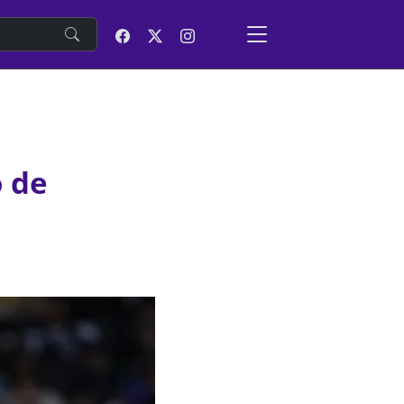
e
 de