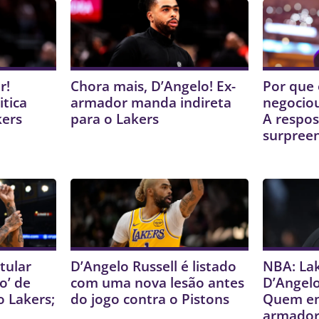
r!
Chora mais, D’Angelo! Ex-
Por que 
itica
armador manda indireta
negociou
kers
para o Lakers
A respos
surpree
tular
D’Angelo Russell é listado
NBA: La
o’ de
com uma nova lesão antes
D’Angelo
o Lakers;
do jogo contra o Pistons
Quem en
armador