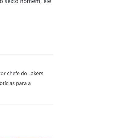
mo sexto homem, ele
tor chefe do Lakers
tícias para a