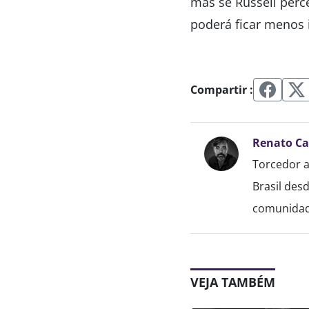
mas se Russell perc
poderá ficar menos i
Compartir :
Renato C
Torcedor a
Brasil des
comunidade
VEJA TAMBÉM