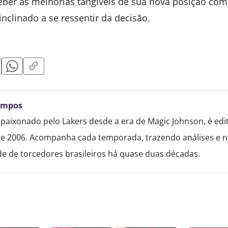
eber as melhorias tangíveis de sua nova posição co
nclinado a se ressentir da decisão.
ampos
paixonado pelo Lakers desde a era de Magic Johnson, é edi
de 2006. Acompanha cada temporada, trazendo análises e no
 de torcedores brasileiros há quase duas décadas.