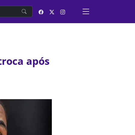
e
troca após