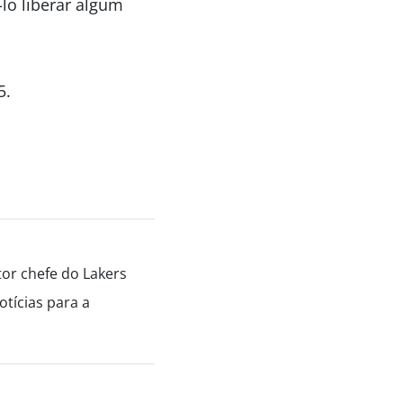
lo liberar algum
5.
tor chefe do Lakers
tícias para a