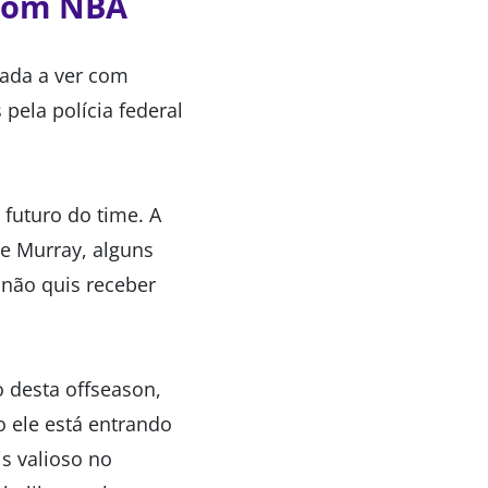
 com NBA
nada a ver com
pela polícia federal
 futuro do time. A
te Murray, alguns
 não quis receber
o desta offseason,
 ele está entrando
s valioso no