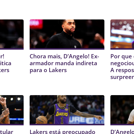
r!
Chora mais, D’Angelo! Ex-
Por que 
itica
armador manda indireta
negociou
kers
para o Lakers
A respos
surpree
tular
Lakers está preocupado
D’Angelo