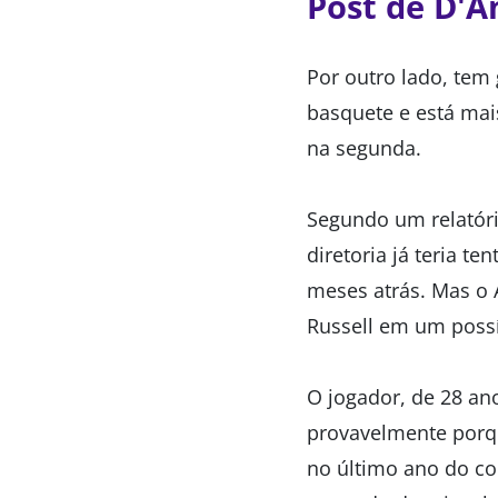
Post de D'A
Por outro lado, tem
basquete e está mai
na segunda.
Segundo um relatóri
diretoria já teria t
meses atrás. Mas o 
Russell em um possí
O jogador, de 28 an
provavelmente porqu
no último ano do co