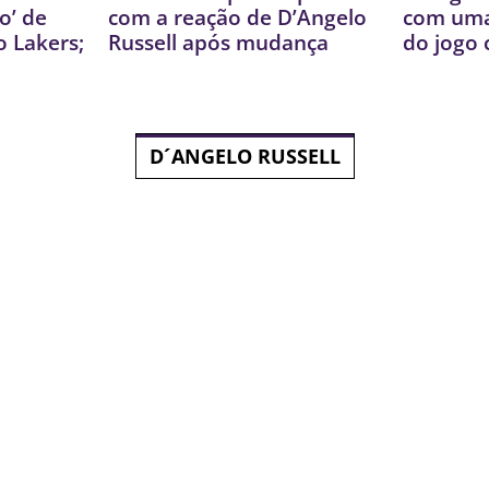
o’ de
com a reação de D’Angelo
com uma
o Lakers;
Russell após mudança
do jogo 
D´ANGELO RUSSELL