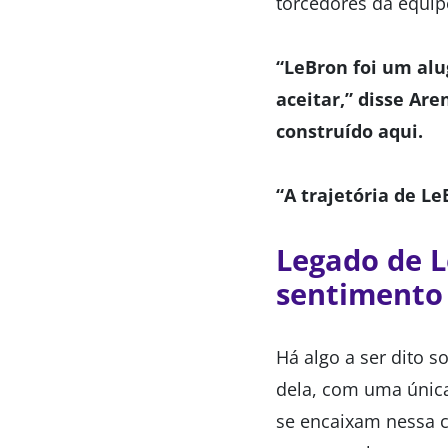
torcedores da equip
“LeBron foi um alug
aceitar,” disse Ar
construído aqui.
“A trajetória de L
Legado de L
sentimento 
Há algo a ser dito 
dela, com uma única
se encaixam nessa c