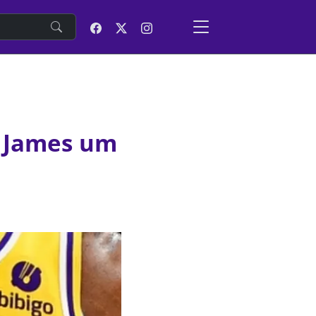
e
n James um