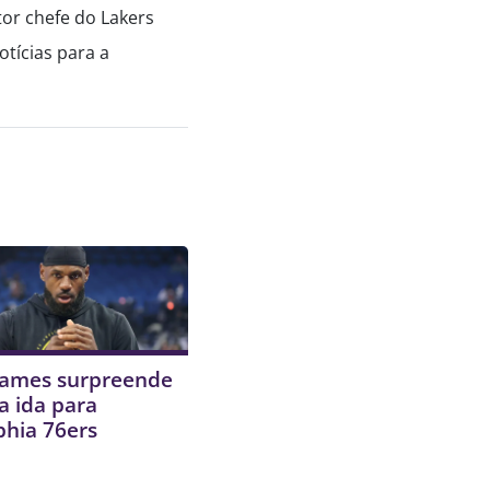
tor chefe do Lakers
tícias para a
James surpreende
a ida para
phia 76ers