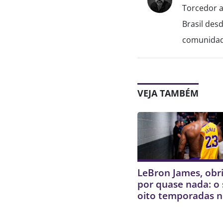
Torcedor a
Brasil des
comunidade
VEJA TAMBÉM
LeBron James, obr
por quase nada: o 
oito temporadas n