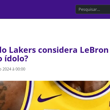
Search the websit
 do Lakers considera LeBro
 ídolo?
 2024 à 00:00