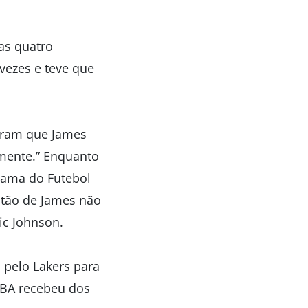
as quatro
vezes e teve que
eram que James
lmente.” Enquanto
Fama do Futebol
stão de James não
ic Johnson.
 pelo Lakers para
NBA recebeu dos