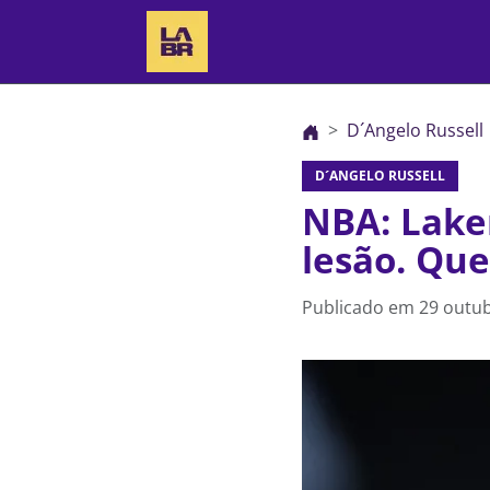
D´Angelo Russell
D´ANGELO RUSSELL
NBA: Laker
lesão. Qu
Publicado em
29 outub