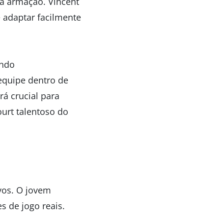
na armação. Vincent
 adaptar facilmente
indo
equipe dentro de
rá crucial para
urt talentoso do
vos. O jovem
s de jogo reais.