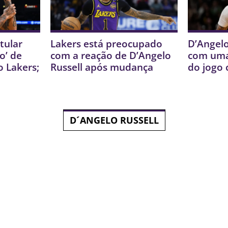
tular
Lakers está preocupado
D’Angelo
o’ de
com a reação de D’Angelo
com uma
o Lakers;
Russell após mudança
do jogo 
D´ANGELO RUSSELL