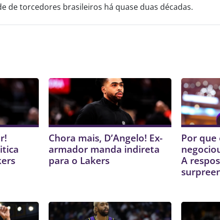
 de torcedores brasileiros há quase duas décadas.
r!
Chora mais, D’Angelo! Ex-
Por que 
itica
armador manda indireta
negociou
kers
para o Lakers
A respos
surpree