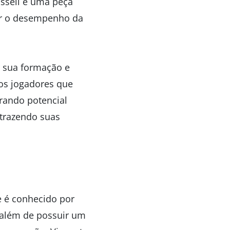
ussell é uma peça
tar o desempenho da
r sua formação e
 os jogadores que
ando potencial
 trazendo suas
e é conhecido por
 além de possuir um