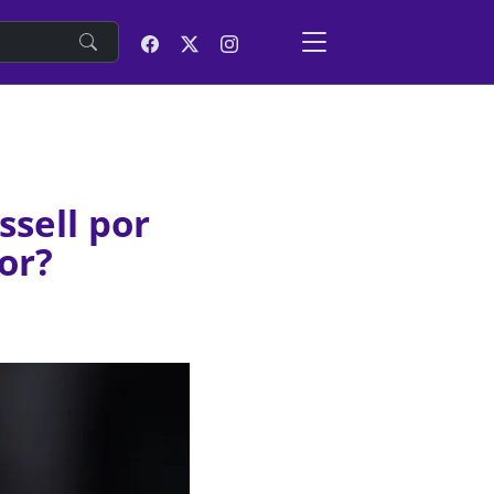
e
sell por
or?