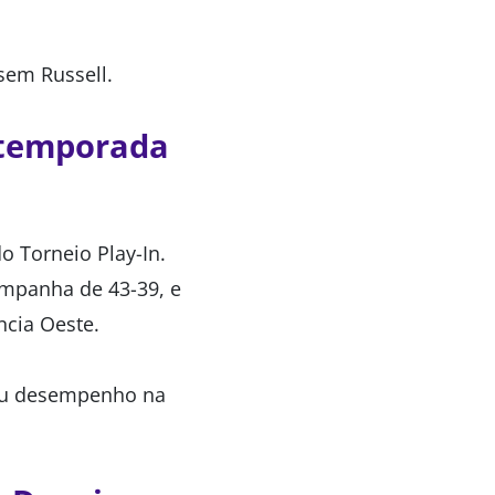
 sem Russell.
a temporada
o Torneio Play-In.
mpanha de 43-39, e
ncia Oeste.
seu desempenho na