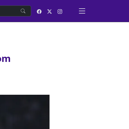
e
com