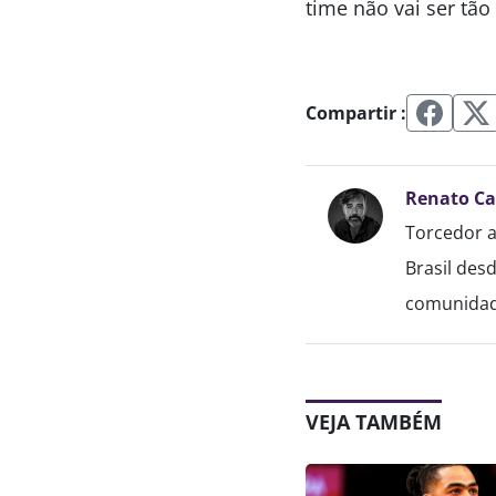
time não vai ser tão
Compartir :
Renato C
Torcedor a
Brasil des
comunidade
VEJA TAMBÉM