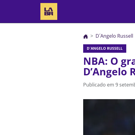
D´Angelo Russell
D´ANGELO RUSSELL
NBA: O gr
D’Angelo R
Publicado em
9 setemb