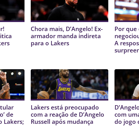
r!
Chora mais, D’Angelo! Ex-
Por que 
itica
armador manda indireta
negociou
kers
para o Lakers
A respos
surpree
tular
Lakers está preocupado
D’Angelo
o’ de
com a reação de D’Angelo
com uma
o Lakers;
Russell após mudança
do jogo 