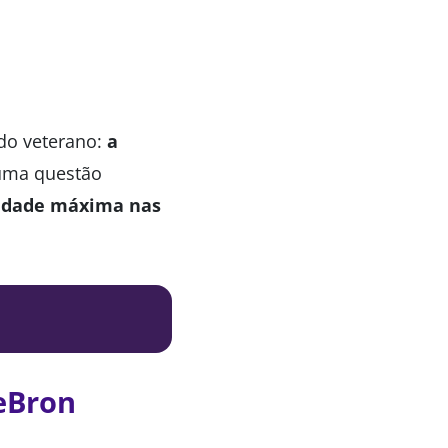
 do veterano:
a
 uma questão
lidade máxima nas
LeBron