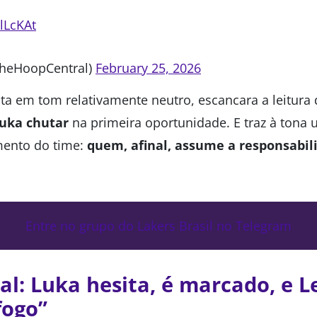
lLcKAt
TheHoopCentral)
February 25, 2026
ita em tom relativamente neutro, escancara a leitura
Luka chutar
na primeira oportunidade. E traz à tona
mento do time:
quem, afinal, assume a responsabi
Entre no grupo do Lakers Brasil no Telegram
nal: Luka hesita, é marcado, e 
fogo”