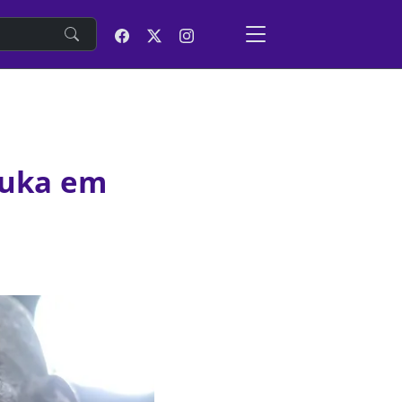
e
Luka em