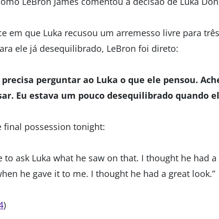
como LeBron James comentou a decisão de Luka Donc
ce em que Luka recusou um arremesso livre para trê
ra ele já desequilibrado, LeBron foi direto:
precisa perguntar ao Luka o que ele pensou. Ache
ar. Eu estava um pouco desequilibrado quando e
final possession tonight:
e to ask Luka what he saw on that. I thought he had 
when he gave it to me. I thought he had a great look.”
4
)