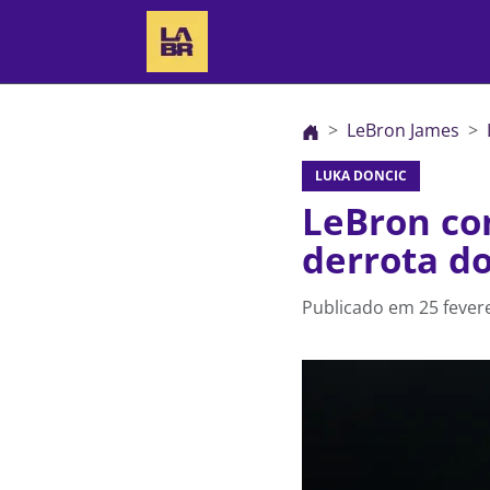
LeBron James
LUKA DONCIC
LeBron co
derrota d
Publicado em
25 fever