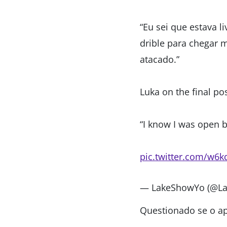
“Eu sei que estava l
drible para chegar m
atacado.”
Luka on the final po
“I know I was open bu
pic.twitter.com/w6
— LakeShowYo (@L
Questionado se o ap