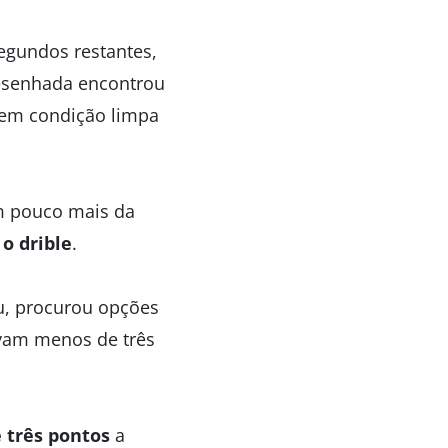
egundos restantes,
desenhada encontrou
 em condição limpa
m pouco mais da
o drible
.
u, procurou opções
avam menos de três
 três pontos
a