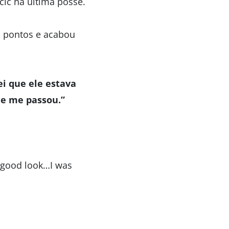
ic na última posse.
s pontos e acabou
i que ele estava
le me passou.”
a good look…I was