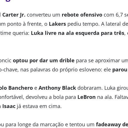
 Carter Jr.
converteu um
rebote ofensivo
com 6,7 s
m ponto à frente, o
Lakers
pediu tempo. A lateral 
time queria:
Luka livre na ala esquerda para três
,
oncic
optou por dar um drible
para se aproximar u
rro-chave, nas palavras do próprio esloveno: ele
parou 
olo Banchero
e
Anthony Black
dobraram. Luka giro
onfortável, devolveu a bola para
LeBron
na ala. Falt
 Isaac
já estava em cima.
rou para longe da marcação e tentou um
fadeaway de