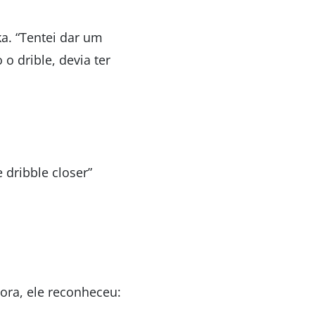
ka. “Tentei dar um
o drible, devia ter
e dribble closer”
ora, ele reconheceu: