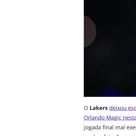
O
Lakers
deixou es
Orlando Magic nesta 
jogada final mal ex