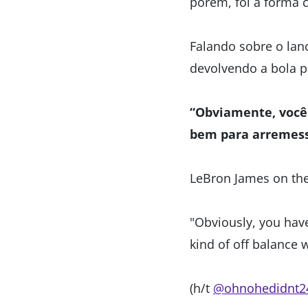
porém, foi a forma 
Falando sobre o lan
devolvendo a bola pa
“Obviamente, você 
bem para arremess
LeBron James on the 
"Obviously, you hav
kind of off balance 
(h/t
@ohnohedidnt2