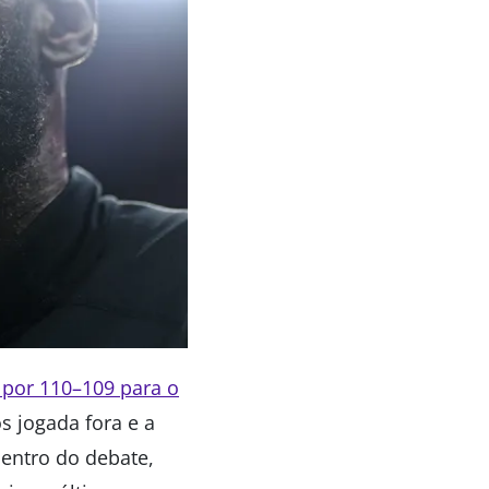
 por 110–109 para o
s jogada fora e a
centro do debate,