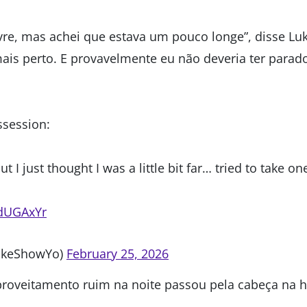
ivre, mas achei que estava um pouco longe”, disse Lu
ais perto. E provavelmente eu não deveria ter parado 
ssession:
t I just thought I was a little bit far… tried to take on
kdUGAxYr
akeShowYo)
February 25, 2026
roveitamento ruim na noite passou pela cabeça na h