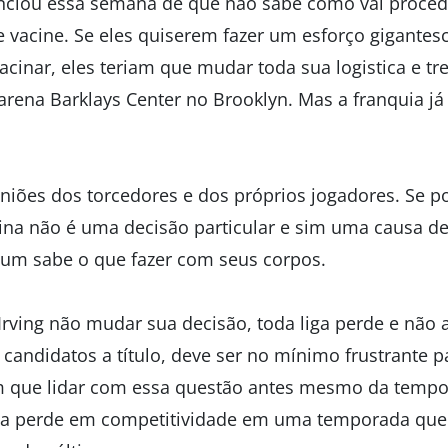
nciou essa semana de que não sabe como vai proced
e vacine. Se eles quiserem fazer um esforço gigantes
inar, eles teriam que mudar toda sua logistica e tre
arena Barklays Center no Brooklyn. Mas a franquia j
iniões dos torcedores e dos próprios jogadores. Se 
ina não é uma decisão particular e sim uma causa de
 um sabe o que fazer com seus corpos.
 Irving não mudar sua decisão, toda liga perde e não
andidatos a título, deve ser no mínimo frustrante p
 que lidar com essa questão antes mesmo da tempo
ga perde em competitividade em uma temporada que