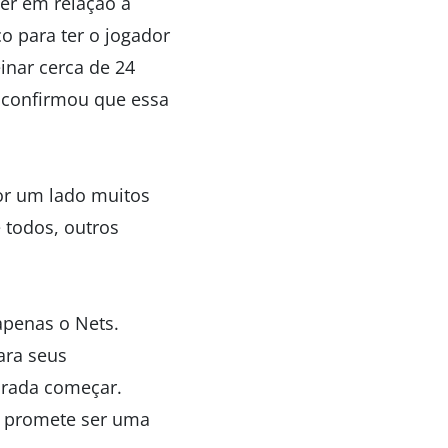
er em relação a
co para ter o jogador
inar cerca de 24
á confirmou que essa
por um lado muitos
 todos, outros
 apenas o Nets.
ara seus
rada começar.
 promete ser uma