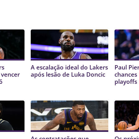
rs
A escalação ideal do Lakers
Paul Pie
a vencer
após lesão de Luka Doncic
chances 
6
playoffs
As contratações que
Os próx