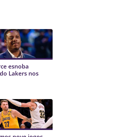
rce esnoba
do Lakers nos
imos nove jogos