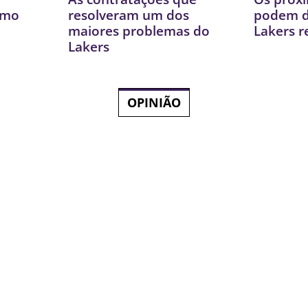
imo
resolveram um dos
podem de
maiores problemas do
Lakers r
Lakers
OPINIÃO