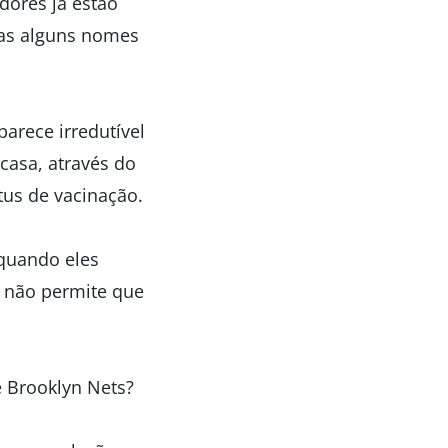
dores já estão
mas alguns nomes
parece irredutível
casa, através do
tus de vacinação.
 quando eles
 não permite que
e Brooklyn Nets?