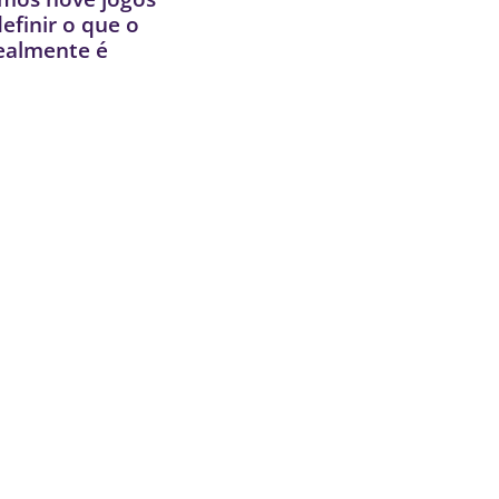
finir o que o
ealmente é