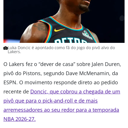
Luka Doncic é apontado como fã do jogo do pivô alvo do
Lakers.
O Lakers fez o “dever de casa” sobre Jalen Duren,
pivô do Pistons, segundo Dave McMenamin, da
ESPN. O movimento responde direto ao pedido
recente de
Doncic, que cobrou a chegada de um
pivô que para o pick-and-roll e de mais
arremessadores ao seu redor para a temporada
NBA 2026-27.