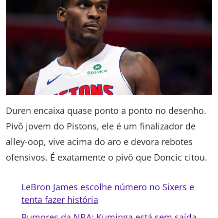
Duren encaixa quase ponto a ponto no desenho.
Pivô jovem do Pistons, ele é um finalizador de
alley-oop, vive acima do aro e devora rebotes
ofensivos. É exatamente o pivô que Doncic citou.
LeBron James escolhe número no Sixers e
tenta fazer história
Rumores da NBA: Kuminga está sem saída