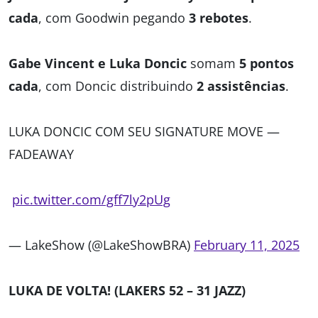
cada
, com Goodwin pegando
3 rebotes
.
Gabe Vincent e Luka Doncic
somam
5 pontos
cada
, com Doncic distribuindo
2 assistências
.
LUKA DONCIC COM SEU SIGNATURE MOVE —
FADEAWAY
pic.twitter.com/gff7ly2pUg
— LakeShow (@LakeShowBRA)
February 11, 2025
LUKA DE VOLTA!
(LAKERS 52 – 31 JAZZ)