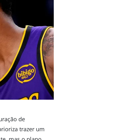
puração de
rioriza trazer um
ste, mas o plano