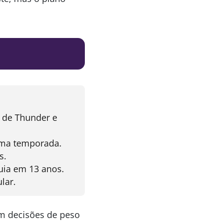
s de Thunder e
xima temporada.
s.
quia em 13 anos.
lar.
om decisões de peso