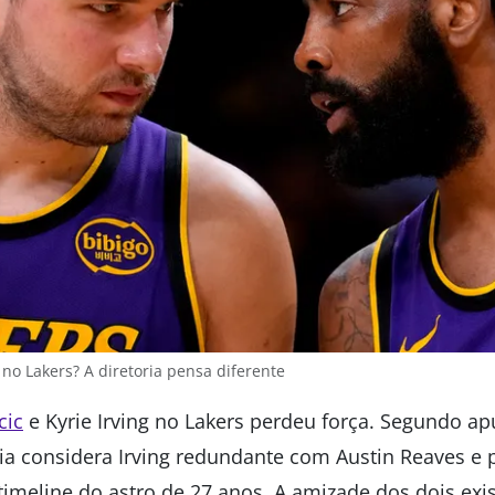
 no Lakers? A diretoria pensa diferente
cic
e Kyrie Irving no Lakers perdeu força. Segundo a
ria considera Irving redundante com Austin Reaves e p
timeline do astro de 27 anos. A amizade dos dois exi