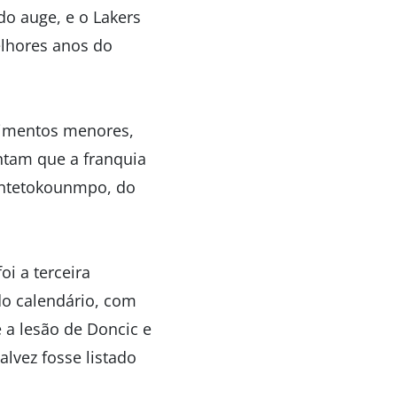
 do auge, e o Lakers
melhores anos do
vimentos menores,
ntam que a franquia
Antetokounmpo, do
i a terceira
do calendário, com
e a lesão de Doncic e
alvez fosse listado