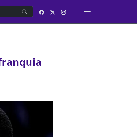
e
 franquia