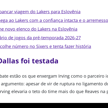
 bancar viagem do Lakers para Eslovênia
ega ao Lakers com a confiança intacta e o arremess
ne novo elenco do Lakers na Eslovênia
dário de jogos da pré-temporada 2026-27
olhe número no Sixers e tenta fazer história
allas foi testada
bate estão os que enxergam Irving como o parceiro
 argumento: apesar de vir de ruptura no ligamento do
Irving elevaria o teto do time mais do que Reaves n